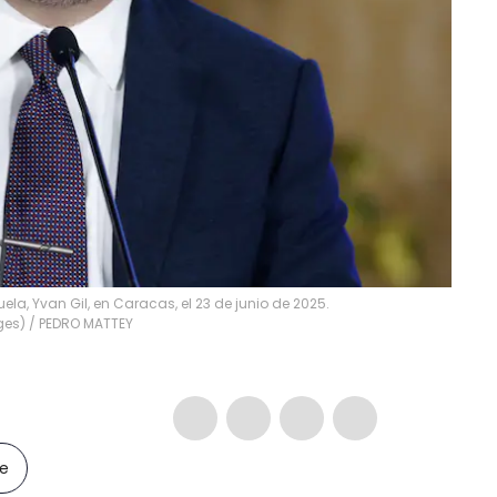
uela, Yvan Gil, en Caracas, el 23 de junio de 2025.
ges)
/
PEDRO MATTEY
le