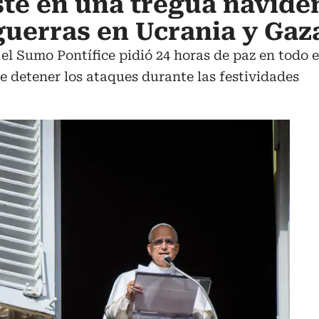
ste en una tregua navide
guerras en Ucrania y Gaz
el Sumo Pontífice pidió 24 horas de paz en todo
de detener los ataques durante las festividades