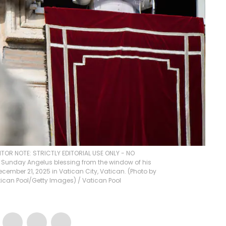
ITOR NOTE: STRICTLY EDITORIAL USE ONLY - NO
s Sunday Angelus blessing from the window of his
December 21, 2025 in Vatican City, Vatican. (Photo by
tican Pool/Getty Images)
/
Vatican Pool