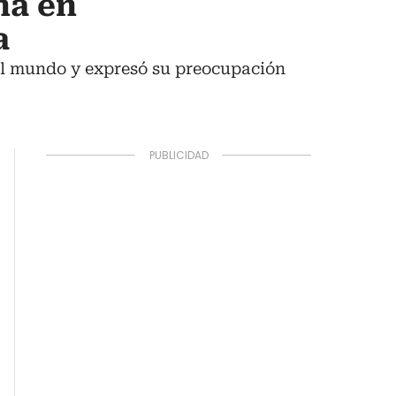
ña en
a
 el mundo y expresó su preocupación