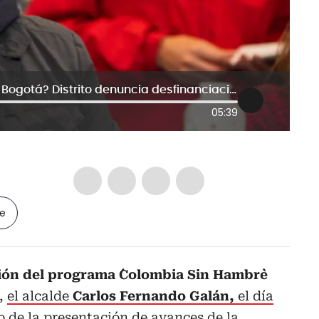
¿Proyectos sociales paralizados en Bogotá? Distrito denuncia desfinanciación del Gobierno
05:39
le
ión del programa ´Colombia Sin Hambre`
s,
el alcalde
Carlos Fernando Galán,
el día
o de la presentación de avances de la