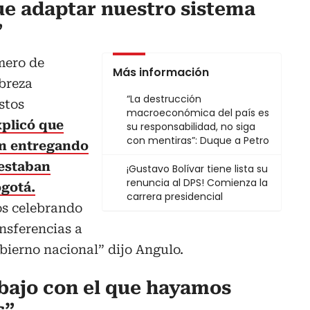
ue adaptar nuestro sistema
”
mero de
Más información
breza
“La destrucción
stos
macroeconómica del país es
xplicó que
su responsabilidad, no siga
con mentiras”: Duque a Petro
an entregando
 estaban
¡Gustavo Bolívar tiene lista su
renuncia al DPS! Comienza la
ogotá.
carrera presidencial
os celebrando
nsferencias a
obierno nacional” dijo Angulo.
abajo con el que hayamos