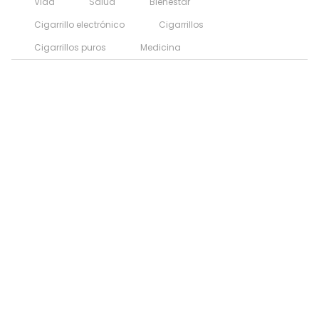
Vida
Salud
Bienestar
Cigarrillo electrónico
Cigarrillos
Cigarrillos puros
Medicina