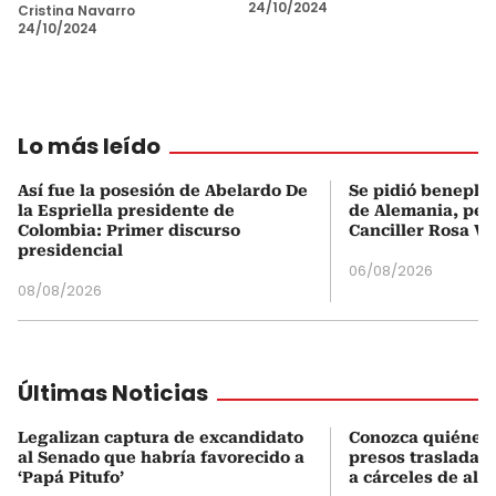
24/10/2024
Cristina Navarro
24/10/2024
Lo más leído
Así fue la posesión de Abelardo De
Se pidió beneplá
la Espriella presidente de
de Alemania, pero
Colombia: Primer discurso
Canciller Rosa Vi
presidencial
06/08/2026
08/08/2026
Últimas Noticias
Legalizan captura de excandidato
Conozca quiénes 
al Senado que habría favorecido a
presos trasladad
‘Papá Pitufo’
a cárceles de alt