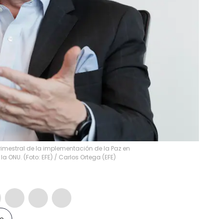
trimestral de la implementación de la Paz en
a ONU. (Foto: EFE)
/
Carlos Ortega
(
EFE
)