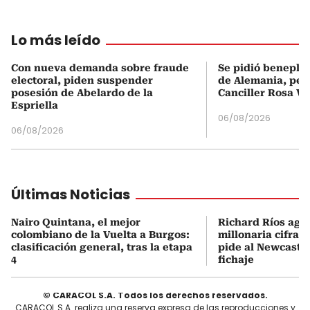
Lo más leído
Con nueva demanda sobre fraude
Se pidió beneplá
electoral, piden suspender
de Alemania, pero
posesión de Abelardo de la
Canciller Rosa Vi
Espriella
06/08/2026
06/08/2026
Últimas Noticias
Nairo Quintana, el mejor
Richard Ríos agu
colombiano de la Vuelta a Burgos:
millonaria cifra q
clasificación general, tras la etapa
pide al Newcastle
4
fichaje
© CARACOL S.A. Todos los derechos reservados.
CARACOL S.A. realiza una reserva expresa de las reproducciones y