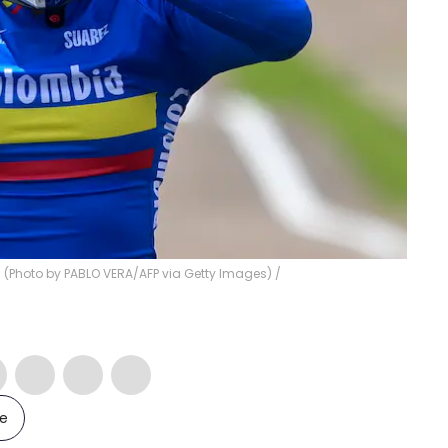
. (Photo by PABLO VERA/AFP via Getty Images)
/
le