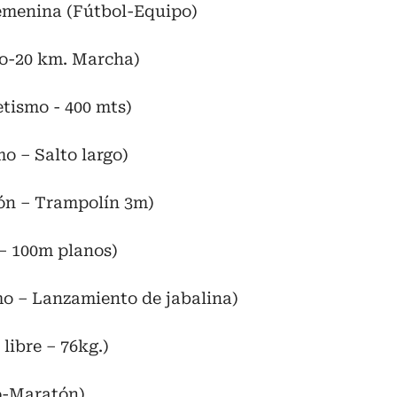
emenina (Fútbol-Equipo)
o-20 km. Marcha)
tismo - 400 mts)
o – Salto largo)
ón – Trampolín 3m)
– 100m planos)
mo – Lanzamiento de jabalina)
libre – 76kg.)
o-Maratón).