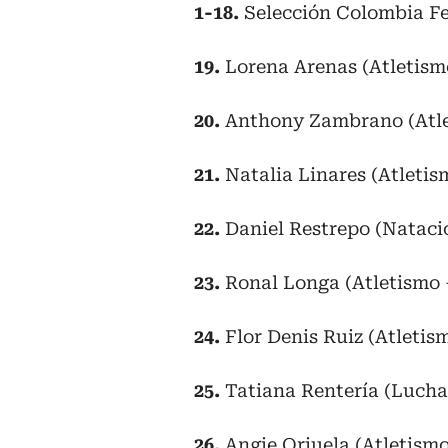
1-18.
Selección Colombia F
19.
Lorena Arenas (Atletism
20.
Anthony Zambrano (Atle
21.
Natalia Linares (Atletism
22.
Daniel Restrepo (Nataci
23.
Ronal Longa (Atletismo 
24.
Flor Denis Ruiz (Atletis
25.
Tatiana Rentería (Lucha 
26.
Angie Orjuela (Atletism