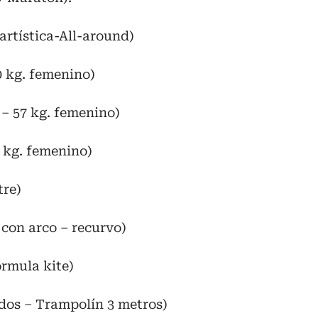
rtística-All-around)
0 kg. femenino)
– 57 kg. femenino)
 kg. femenino)
tre)
con arco – recurvo)
órmula kite)
ados – Trampolín 3 metros)