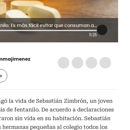
Madre de joven que murió por fentanilo: Es más fácil evitar que consuman a que lo dejen
11:25
mmajimenez
le
agó la vida de Sebastián Zimbrón, un joven
s de fentanilo. De acuerdo a declaraciones
raron sin vida en su habitación. Sebastián
us hermanas pequeñas al colegio todos los