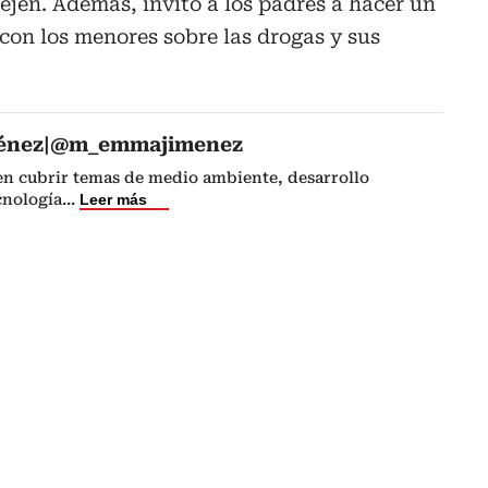
dejen. Además, invitó a los padres a hacer un
 con los menores sobre las drogas y sus
énez|@m_emmajimenez
 en cubrir temas de medio ambiente, desarrollo
cnología
...
Leer más