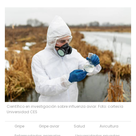
Científico en investigación sobre influenza aviar. Foto: cortesía
Universidad CES
Gripe
Gripe aviar
Salud
Avicultura
Enfermedades animales
Universidades privadas