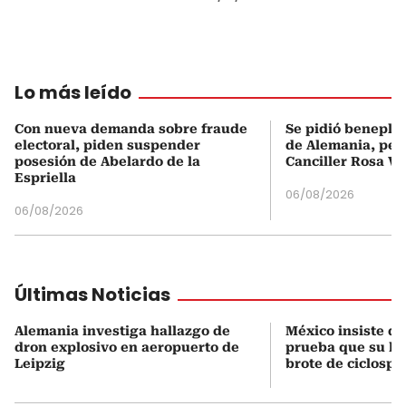
Lo más leído
Con nueva demanda sobre fraude
Se pidió beneplá
electoral, piden suspender
de Alemania, pero
posesión de Abelardo de la
Canciller Rosa Vi
Espriella
06/08/2026
06/08/2026
Últimas Noticias
Alemania investiga hallazgo de
México insiste q
dron explosivo en aeropuerto de
prueba que su le
Leipzig
brote de ciclospo