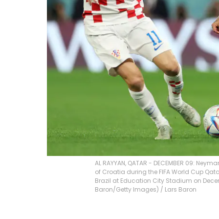
AL RAYYAN, QATAR - DECEMBER 09: Neymar o
of Croatia during the FIFA World Cup Qat
Brazil at Education City Stadium on Decem
Baron/Getty Images)
/
Lars Baron