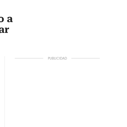
o a
ar