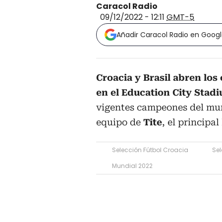
Caracol Radio
09/12/2022 - 12:11
GMT-5
Añadir Caracol Radio en Goog
Croacia y Brasil abren los
en el Education City Stad
vigentes campeones del mun
equipo de
Tite
, el principa
Selección Fútbol Croacia
Sel
Mundial 2022