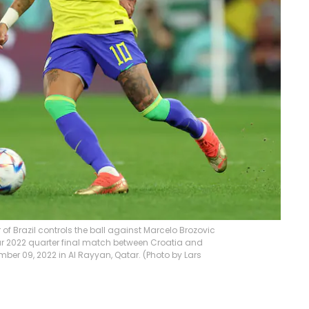
f Brazil controls the ball against Marcelo Brozovic
ar 2022 quarter final match between Croatia and
ber 09, 2022 in Al Rayyan, Qatar. (Photo by Lars