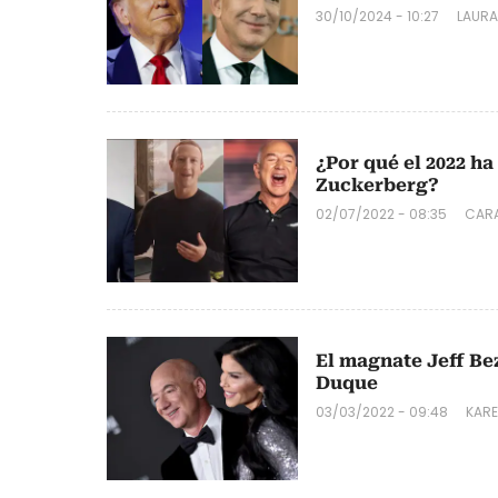
30/10/2024 - 10:27
LAURA
¿Por qué el 2022 h
Zuckerberg?
02/07/2022 - 08:35
CARA
El magnate Jeff Bez
Duque
03/03/2022 - 09:48
KAR