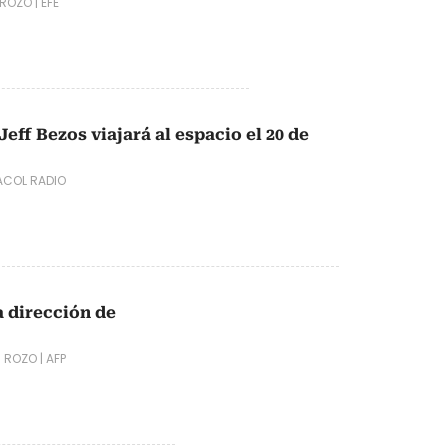
 ROZO
|
EFE
Jeff Bezos viajará al espacio el 20 de
COL RADIO
a dirección de
N ROZO
|
AFP