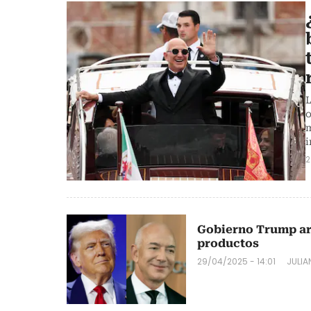
L
o
m
i
2
Gobierno Trump ar
productos
29/04/2025 - 14:01
JULIA