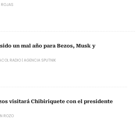
 ROJAS
a sido un mal año para Bezos, Musk y
COL RADIO
|
AGENCIA SPUTNIK
os visitará Chibiriquete con el presidente
EN ROZO