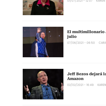
01/07/2021 - 12:07
KAREN
El multimillonario 
julio
07/06/2021 - 06:50
CARA
Jeff Bezos dejará l
Amazon
02/02/2021 - 16:49
KARE