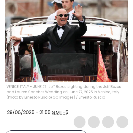
VENICE, ITALY - JUNE 27: Jeff Bezos sighting during the Jeff Bezos
and Lauren Sanchez Wedding on June 27, 2025 in Venice, Italy.
(Photo by Ernesto Ruscio/GC Images)
/
Ernesto Ruscio
29/06/2025 - 21:55
GMT-5