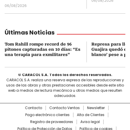
06/08/2026
06/08/2026
Últimas Noticias
Tom Rahill rompe record de 96
Represa para lle
pitones capturadas en 10 días: “Es
Guajira quedó en 
una terapia para exmilitares”
blanco’ pese a p
© CARACOL S.A. Todos los derechos reservados.
CARACOL S.A. realiza una reserva expresa de las reproducciones y
usos de las obras y otras prestaciones accesibles desde este sitio
web a medios de lectura mecánica u otros medios que resulten
adecuados.
Contacto
Contacto Ventas
Newsletter
Pago electrónico clientes
Alta de Clientes
Registro de proveedores
Aviso legal
Política de Protección de Datos
Política de cookies