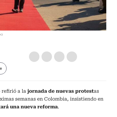
pa
le
 refirió a la
jornada de nuevas protest
as
róximas semanas en Colombia, insistiendo en
tará una nueva reforma
.