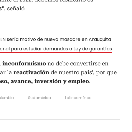
s
”, señaló.
 ELN sería motivo de nueva masacre en Arauquita
ional para estudiar demandas a Ley de garantías
l
inconformismo
no debe convertirse en
rar la
reactivación
de nuestro país’, por que
so, avance, inversión y empleo
.
olombia
Sudamérica
Latinoamérica