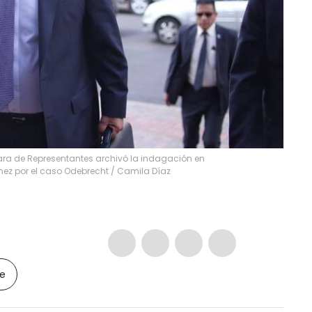
a de Representantes archivó la indagación en
ínez por el caso Odebrecht
/
Camila Díaz
le