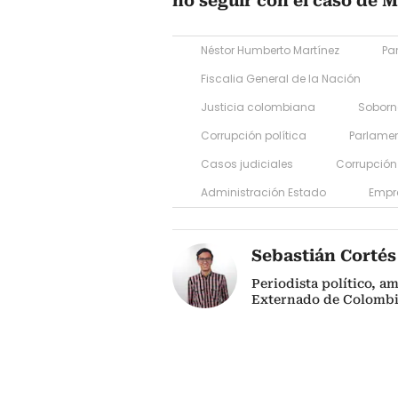
no seguir con el caso de M
Néstor Humberto Martínez
Pa
Fiscalia General de la Nación
Justicia colombiana
Soborn
Corrupción política
Parlame
Casos judiciales
Corrupción
Administración Estado
Empr
Sebastián Cortés
Periodista político, a
Externado de Colombi