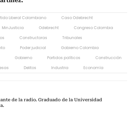
artínez.
rtido Liberal Colombiano
Caso Odebrecht
MinJusticia
Odebrecht
Congreso Colombia
os
Constructoras
Tribunales
nto
Poder judicial
Gobierno Colombia
Gobierno
Partidos políticos
Construcción
esas
Delitos
Industria
Economía
mante de la radio. Graduado de la Universidad
a.