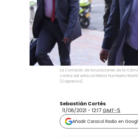
La Comisión de Acusaciones de la Cámar
contra del exfiscal Néstor Humberto Mart
(
Colprensa
)
Sebastián Cortés
11/08/2021 - 12:17
GMT-5
Añadir Caracol Radio en Goog