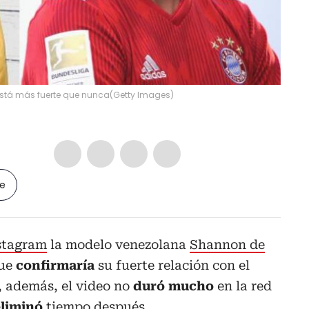
está más fuerte que nunca
(
Getty Images
)
le
stagram
la modelo venezolana
Shannon de
ue
confirmaría
su fuerte relación con el
, además, el video no
duró mucho
en la red
eliminó
tiempo después.