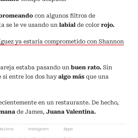
bromeando
con algunos filtros de
sta se le ve usando un
labial
de color
rojo.
íguez ya estaría comprometido con Shannon
 pareja estaba pasando un
buen rato.
Sin
 si entre los dos hay
algo más
que una
recientemente en un restaurante. De hecho,
mana
de James,
Juana Valentina.
de Lima
Instagram
Apps