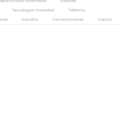
elefonía móvil multimedia
Software
Tecnologías movilidad
Telefonía
ones
Industria
Comunicaciones
Ciencia