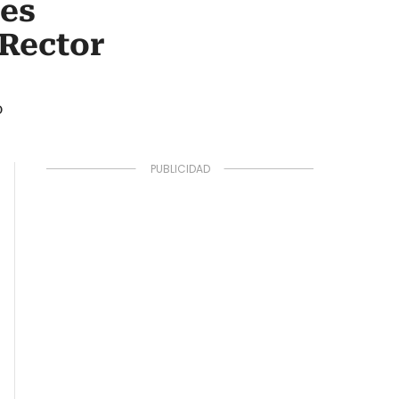
 es
 Rector
o