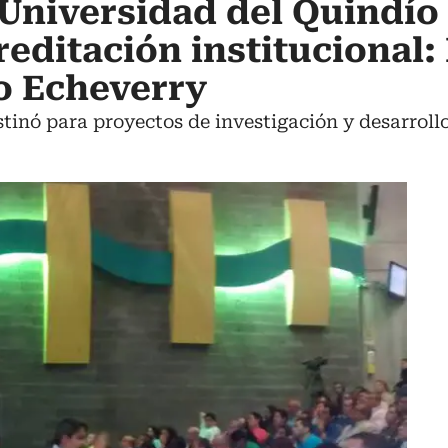
 Universidad del Quindío
reditación institucional:
o Echeverry
stinó para proyectos de investigación y desarroll