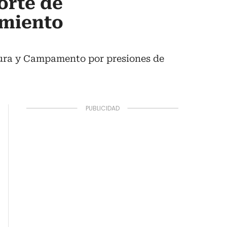
orte de
imiento
tura y Campamento por presiones de