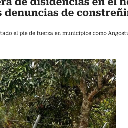
ra de disidencias en el n
s denuncias de constreñ
tado el pie de fuerza en municipios como Angos