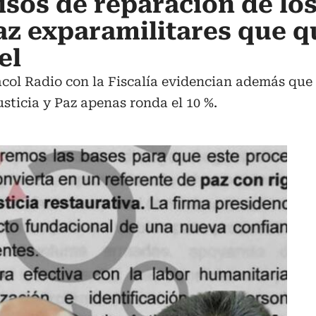
sos de reparación de lo
az exparamilitares que 
el
col Radio con la Fiscalía evidencian además que 
sticia y Paz apenas ronda el 10 %.