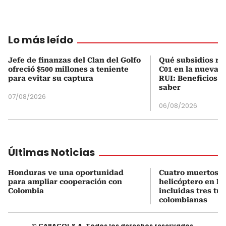
Lo más leído
Jefe de finanzas del Clan del Golfo
Qué subsidios rec
ofreció $500 millones a teniente
C01 en la nueva c
para evitar su captura
RUI: Beneficios y
saber
07/08/2026
06/08/2026
Últimas Noticias
Honduras ve una oportunidad
Cuatro muertos e
para ampliar cooperación con
helicóptero en Ri
Colombia
incluidas tres tur
colombianas
© CARACOL S.A. Todos los derechos reservados.