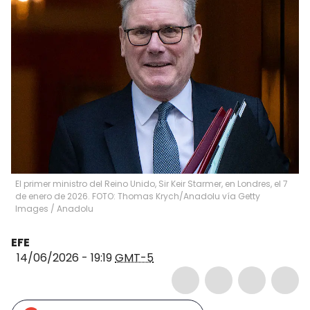
El primer ministro del Reino Unido, Sir Keir Starmer, en Londres, el 7
de enero de 2026. FOTO: Thomas Krych/Anadolu vía Getty
Images
/
Anadolu
EFE
14/06/2026 - 19:19
GMT-5