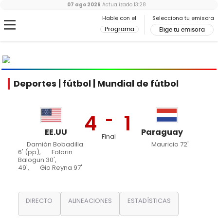
07 ago 2026
Actualizado
13:28
Hable con el
Selecciona tu emisora
Programa
Elige tu emisora
MUNDIAL
2026
Ir al especial
Deportes | fútbol | Mundial de fútbol
4
1
EE.UU
Paraguay
Final
Damián Bobadilla
Mauricio 72'
6' (pp),
Folarin
Balogun 30',
49',
Gio Reyna 97'
DIRECTO
ALINEACIONES
ESTADÍSTICAS