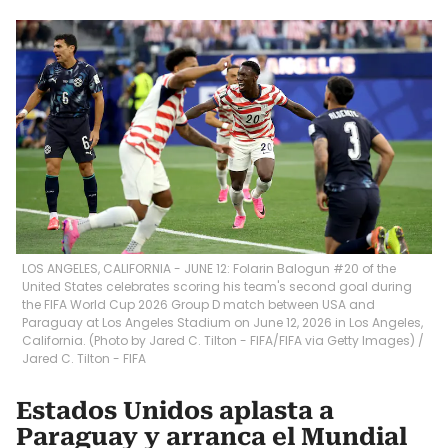
LOS ANGELES, CALIFORNIA - JUNE 12: Folarin Balogun #20 of the
United States celebrates scoring his team's second goal during
the FIFA World Cup 2026 Group D match between USA and
Paraguay at Los Angeles Stadium on June 12, 2026 in Los Angeles,
California. (Photo by Jared C. Tilton - FIFA/FIFA via Getty Images)
/
Jared C. Tilton - FIFA
Estados Unidos aplasta a
Paraguay y arranca el Mundial