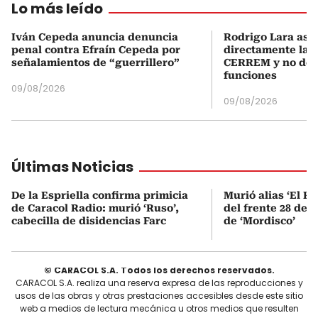
Lo más leído
Iván Cepeda anuncia denuncia
Rodrigo Lara asu
penal contra Efraín Cepeda por
directamente la P
señalamientos de “guerrillero”
CERREM y no del
funciones
09/08/2026
09/08/2026
Últimas Noticias
De la Espriella confirma primicia
Murió alias ‘El Ru
de Caracol Radio: murió ‘Ruso’,
del frente 28 de l
cabecilla de disidencias Farc
de ‘Mordisco’
© CARACOL S.A. Todos los derechos reservados.
CARACOL S.A. realiza una reserva expresa de las reproducciones y
usos de las obras y otras prestaciones accesibles desde este sitio
web a medios de lectura mecánica u otros medios que resulten