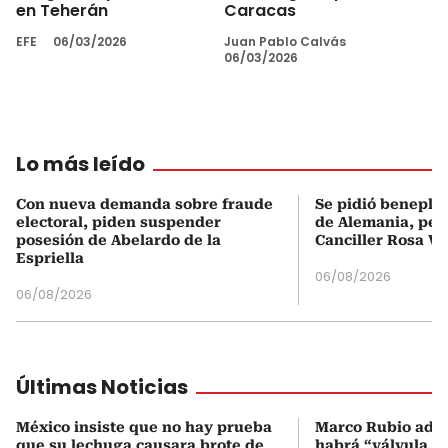
en Teherán
Caracas
EFE
06/03/2026
Juan Pablo Calvás
06/03/2026
Lo más leído
Con nueva demanda sobre fraude
Se pidió beneplá
electoral, piden suspender
de Alemania, pero
posesión de Abelardo de la
Canciller Rosa Vi
Espriella
06/08/2026
06/08/2026
Últimas Noticias
México insiste que no hay prueba
Marco Rubio advi
que su lechuga causara brote de
habrá “válvula d