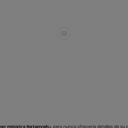
Ad
imer ministro Netanyah
u, pero nunca ofrecería detalles de su 