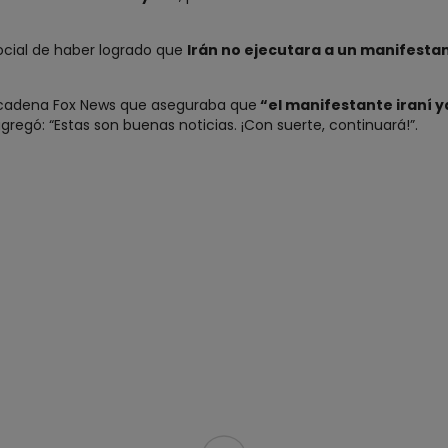
ocial de haber logrado que
Irán no ejecutara a un manifesta
a cadena Fox News que aseguraba que
“el manifestante iraní 
gregó: “Estas son buenas noticias. ¡Con suerte, continuará!”.