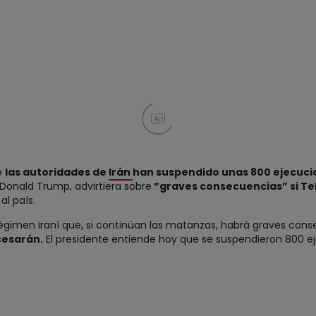
Ad
e
las autoridades de
Irán
han suspendido unas 800 ejecucio
Donald Trump, advirtiera sobre
“graves consecuencias” si T
l país.
régimen iraní que, si continúan las matanzas, habrá graves con
 cesarán.
El presidente entiende hoy que se suspendieron 800 ej