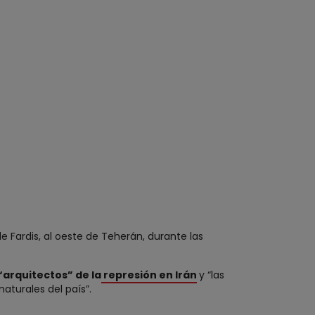
de Fardis, al oeste de Teherán, durante las
arquitectos” de la
represión en Irán
y “las
aturales del país”.