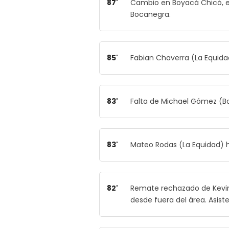
87'
Cambio en Boyacá Chicó, e
Bocanegra.
85'
Fabian Chaverra (La Equidad
83'
Falta de Michael Gómez (B
83'
Mateo Rodas (La Equidad) ha
82'
Remate rechazado de Kevi
desde fuera del área. Asis