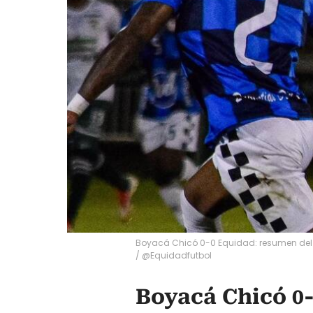
Boyacá Chicó 0-0 Equidad: resumen del 
/ @Equidadfutbol
Boyacá Chicó 0