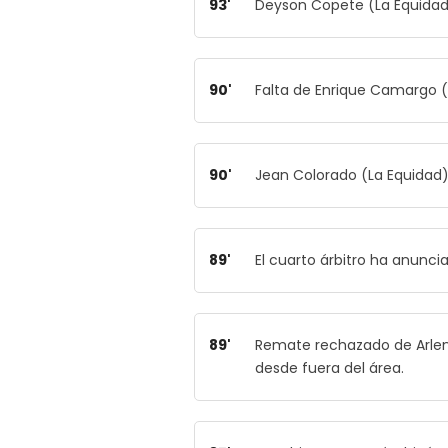
93'
Deyson Copete (La Equidad)
90'
Falta de Enrique Camargo 
90'
Jean Colorado (La Equidad) 
89'
El cuarto árbitro ha anunc
89'
Remate rechazado de Arle
desde fuera del área.