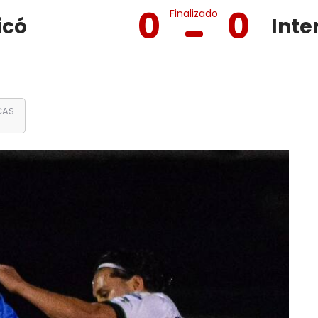
0
0
Finalizado
icó
CAS