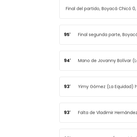
Final del partido, Boyacá Chicó 0,
95'
Final segunda parte, Boyacá
94'
Mano de Jovanny Bolívar (L
93'
Yimy Gómez (La Equidad) ha 
93'
Falta de Vladimir Hernánde