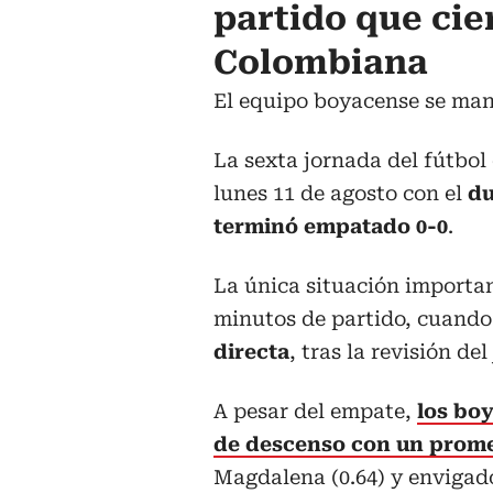
partido que cier
Colombiana
El equipo boyacense se mant
La sexta jornada del fútbol
lunes 11 de agosto con el
du
terminó empatado 0-0
.
La única situación importan
minutos de partido, cuand
directa
, tras la revisión de
A pesar del empate,
los bo
de descenso con un prome
Magdalena (0.64) y envigado