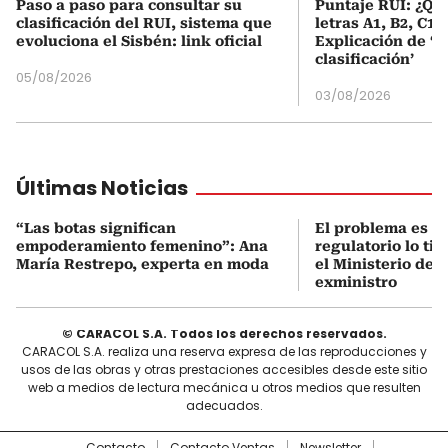
Paso a paso para consultar su
Puntaje RUI: ¿Qué
clasificación del RUI, sistema que
letras A1, B2, C1 
evoluciona el Sisbén: link oficial
Explicación de ‘
clasificación’
05/08/2026
03/08/2026
Últimas Noticias
“Las botas significan
El problema es q
empoderamiento femenino”: Ana
regulatorio lo ti
María Restrepo, experta en moda
el Ministerio de 
exministro
© CARACOL S.A. Todos los derechos reservados.
CARACOL S.A. realiza una reserva expresa de las reproducciones y
usos de las obras y otras prestaciones accesibles desde este sitio
web a medios de lectura mecánica u otros medios que resulten
adecuados.
Contacto
Contacto Ventas
Newsletter