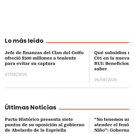
Lo más leído
Jefe de finanzas del Clan del Golfo
Qué subsidios rec
ofreció $500 millones a teniente
C01 en la nueva c
para evitar su captura
RUI: Beneficios y
saber
07/08/2026
06/08/2026
Últimas Noticias
Pacto Histórico presenta siete
“No tenemos un s
puntos de su oposición al gobierno
atender el fenóm
de Abelardo de la Espriella
Niño”: Gobernado