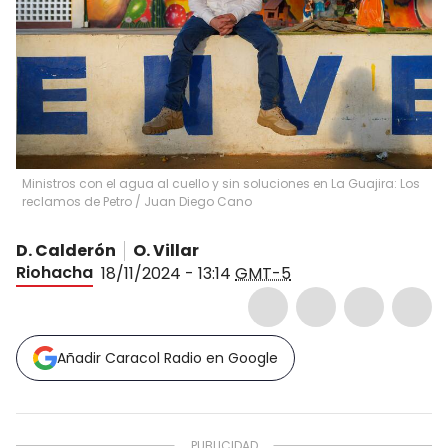
Ministros con el agua al cuello y sin soluciones en La Guajira: Los
reclamos de Petro
/
Juan Diego Cano
D. Calderón
O. Villar
Riohacha
18/11/2024 - 13:14
GMT-5
Añadir Caracol Radio en Google