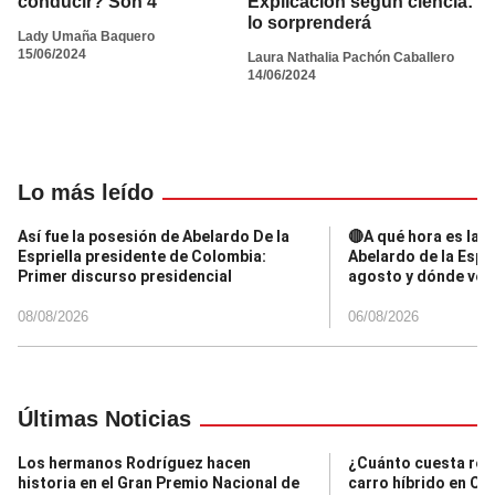
conducir? Son 4
Explicación según ciencia:
lo sorprenderá
Lady Umaña Baquero
15/06/2024
Laura Nathalia Pachón Caballero
14/06/2024
Lo más leído
Así fue la posesión de Abelardo De la
🔴A qué hora es la 
Espriella presidente de Colombia:
Abelardo de la Espri
Primer discurso presidencial
agosto y dónde ver
08/08/2026
06/08/2026
Últimas Noticias
Los hermanos Rodríguez hacen
¿Cuánto cuesta rea
historia en el Gran Premio Nacional de
carro híbrido en Co