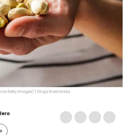
 vía Getty Images)
/
Kinga Krzeminska
lero
le