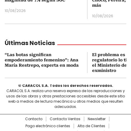
magnitud de 7.4 según SGC
Chocó, Pereira, C
más
10/08/2026
10/08/2026
Últimas Noticias
“Las botas significan
El problema es q
empoderamiento femenino”: Ana
regulatorio lo ti
María Restrepo, experta en moda
el Ministerio de 
exministro
© CARACOL S.A. Todos los derechos reservados.
CARACOL S.A. realiza una reserva expresa de las reproducciones y
usos de las obras y otras prestaciones accesibles desde este sitio
web a medios de lectura mecánica u otros medios que resulten
adecuados.
Contacto
Contacto Ventas
Newsletter
Pago electrónico clientes
Alta de Clientes