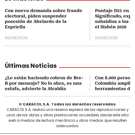
Con nueva demanda sobre fraude
Puntaje D21 en el
electoral, piden suspender
Significado, expl
posesión de Abelardo de la
subsidios a los q
Espriella
el Sisbén 2026
06/08/2026
06/08/2026
Últimas Noticias
¿Le están haciendo cobros de Bre-
Con 8.000 person
B por mensaje? No lo abra, es una
Colombia amplia 
estafa, advierte la Alcaldía
herramientas de 
© CARACOL S.A. Todos los derechos reservados.
CARACOL S.A. realiza una reserva expresa de las reproducciones y
usos de las obras y otras prestaciones accesibles desde este sitio
web a medios de lectura mecánica u otros medios que resulten
adecuados.