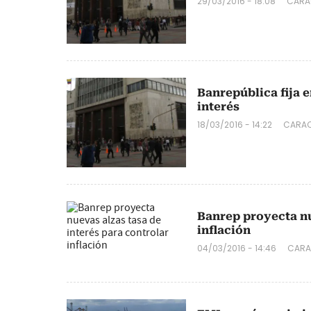
29/03/2016 - 18:08
CARA
Banrepública fija e
interés
18/03/2016 - 14:22
CARAC
Banrep proyecta nu
inflación
04/03/2016 - 14:46
CARA