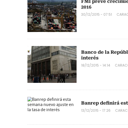
FMI prevé crecimi
2016
30/12/2015 - 07:51
CARAC
Banco de la Repúbli
interés
18/12/2015 - 14:14
CARACO
Banrep definirá est
13/12/2015 - 17:26
CARACO