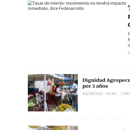
E
B
d
0
Dignidad Agropecu
por 3 años
20/09/2021 - 09:54
CARA