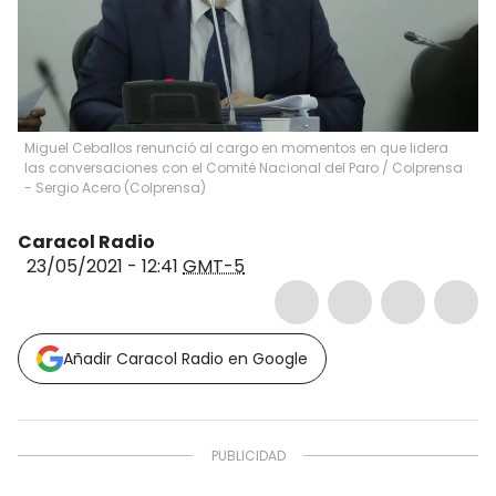
Miguel Ceballos renunció al cargo en momentos en que lidera
las conversaciones con el Comité Nacional del Paro
/
Colprensa
- Sergio Acero
(
Colprensa
)
Caracol Radio
23/05/2021 - 12:41
GMT-5
Añadir Caracol Radio en Google