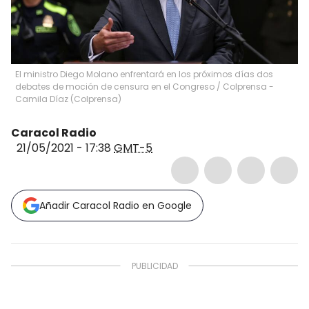
El ministro Diego Molano enfrentará en los próximos días dos
debates de moción de censura en el Congreso
/
Colprensa -
Camila Díaz
(
Colprensa
)
Caracol Radio
21/05/2021 - 17:38
GMT-5
Añadir Caracol Radio en Google