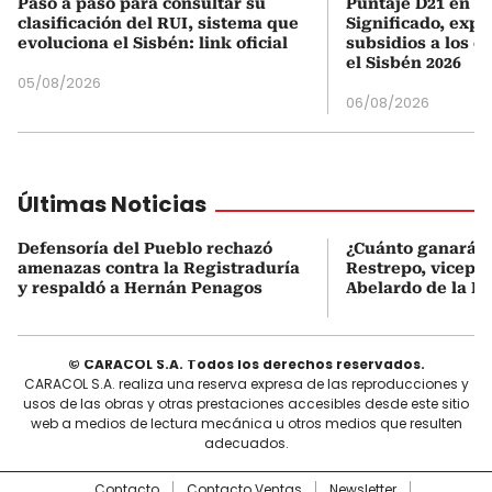
Paso a paso para consultar su
Puntaje D21 en el
clasificación del RUI, sistema que
Significado, expl
evoluciona el Sisbén: link oficial
subsidios a los q
el Sisbén 2026
05/08/2026
06/08/2026
Últimas Noticias
Defensoría del Pueblo rechazó
¿Cuánto ganará 
amenazas contra la Registraduría
Restrepo, vicepr
y respaldó a Hernán Penagos
Abelardo de la Es
© CARACOL S.A. Todos los derechos reservados.
CARACOL S.A. realiza una reserva expresa de las reproducciones y
usos de las obras y otras prestaciones accesibles desde este sitio
web a medios de lectura mecánica u otros medios que resulten
adecuados.
Contacto
Contacto Ventas
Newsletter