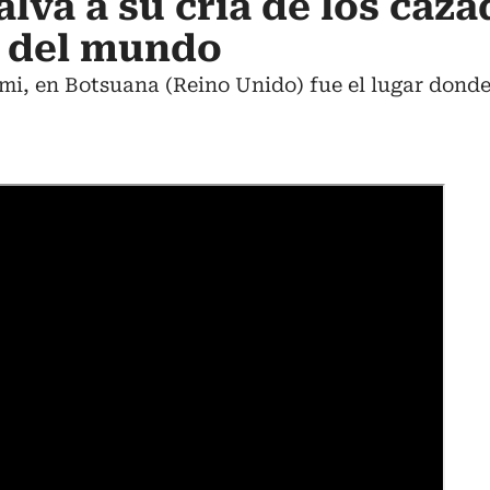
alva a su cría de los caz
s del mundo
i, en Botsuana (Reino Unido) fue el lugar donde