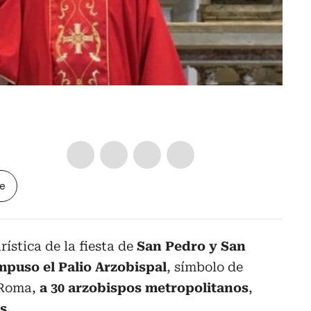
le
ística de la fiesta de
San Pedro y San
mpuso el Palio Arzobispal
, símbolo de
 Roma,
a 30 arzobispos metropolitanos
,
s.