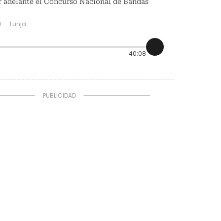
r adelante el Concurso Nacional de Bandas
O
Tunja
40:08