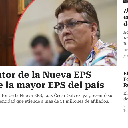
¿
e
d
Ad
Am
Ra
me
31
ntor de la Nueva EPS
E
F
e la mayor EPS del país
R
El
ntor de la Nueva EPS, Luis Óscar Gálvez, ya presentó su
de
entidad que atiende a más de 11 millones de afiliados.
20
Tu