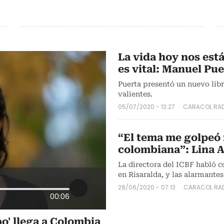
La vida hoy nos est
es vital: Manuel Pue
Puerta presentó un nuevo libr
valientes.
05/07/2020 - 13:27
CARACOL RA
“El tema me golpeó
colombiana”: Lina 
La directora del ICBF habló c
en Risaralda, y las alarmantes
28/06/2020 - 07:13
CARACOL RA
00:06
bo' llega a Colombia