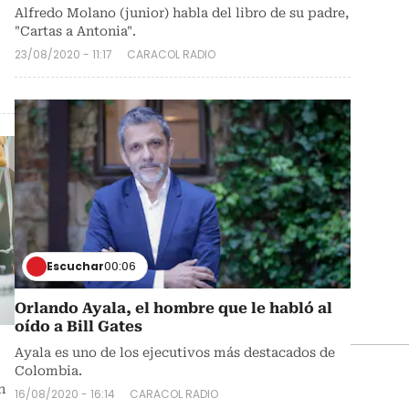
Alfredo Molano (junior) habla del libro de su padre,
"Cartas a Antonia".
23/08/2020 - 11:17
CARACOL RADIO
Escuchar
00:06
Orlando Ayala, el hombre que le habló al
oído a Bill Gates
Ayala es uno de los ejecutivos más destacados de
Colombia.
n
16/08/2020 - 16:14
CARACOL RADIO