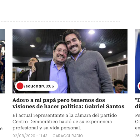
Escuchar
00:06
Adoro a mi papá pero tenemos dos
"
visiones de hacer política: Gabriel Santos
d
El actual representante a la cámara del partido
Pe
Centro Democrático habló de su experiencia
Co
profesional y su vida personal.
en
de
02/08/2020 - 11:43
CARACOL RADIO
26