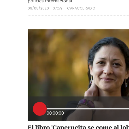
política internacional.
09/08/2020 - 07:59
CARACOL RADIO
.
00:00:00
El libro 'Caperucita se come al lo