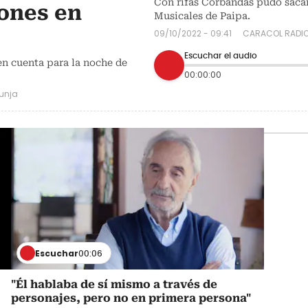
Con rifas Corbandas pudo saca
ones en
Musicales de Paipa.
09/10/2022 - 09:41
CARACOL RADI
Escuchar el audio
en cuenta para la noche de
00:00:00
unja
Escuchar
00:06
"Él hablaba de sí mismo a través de
personajes, pero no en primera persona"