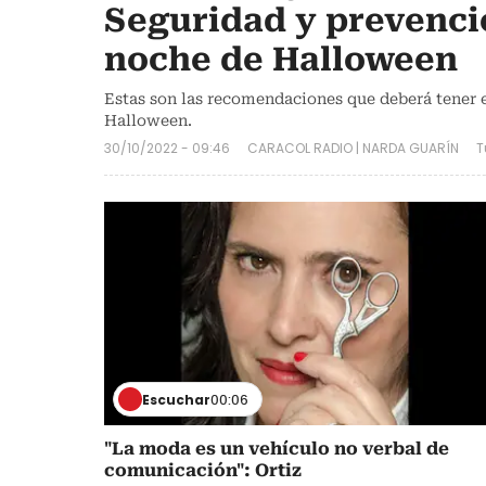
Seguridad y prevenci
noche de Halloween
Estas son las recomendaciones que deberá tener 
Halloween.
30/10/2022 - 09:46
CARACOL RADIO
|
NARDA GUARÍN
T
Escuchar
00:06
"La moda es un vehículo no verbal de
comunicación": Ortiz