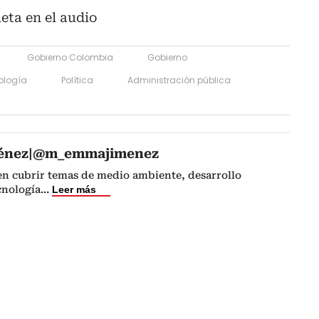
eta en el audio
Gobierno Colombia
Gobierno
ología
Política
Administración pública
énez|@m_emmajimenez
 en cubrir temas de medio ambiente, desarrollo
cnología
...
Leer más