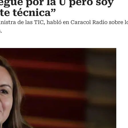
egué por la U pero soy
e técnica”
istra de las TIC, habló en Caracol Radio sobre los
.