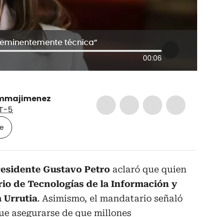
oy eminentemente técnica”
00:06
mmajimenez
T-5
le
esidente
Gustavo Petro
aclaró que quien
rio de Tecnologías de la Información y
 Urrutia
. Asimismo, el mandatario señaló
ue asegurarse de que millones