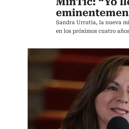
MinTic: “Yo ll
eminentement
Sandra Urrutia, la nueva min
en los próximos cuatro años