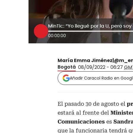
MinTic: “Yo llegué por la U, pero s
00:00:00
María Emma Jiménez|@m_e
Bogotá
08/09/2022 - 06:27
GM
Añadir Caracol Radio en Goog
El pasado 30 de agosto el
pr
estará al frente del
Ministe
Comunicaciones
es
Sandra
que la funcionaria tendrá q