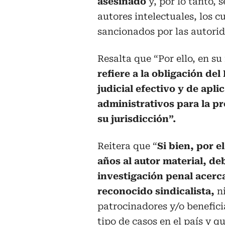
asesinado
y, por lo tanto, 
autores intelectuales, los c
sancionados por las autori
Resalta que “Por ello, en su 
refiere a la obligación de
judicial efectivo y de apl
administrativos para la pr
su jurisdicción”.
Reitera que “
Si bien, por e
años al autor material, de
investigación penal acerca
reconocido sindicalista,
ni
patrocinadores y/o benefici
tipo de casos en el país y 