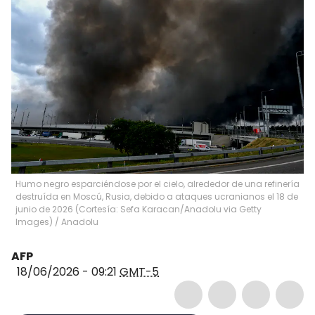
Humo negro esparciéndose por el cielo, alrededor de una refinería
destruída en Moscú, Rusia, debido a ataques ucranianos el 18 de
junio de 2026 (Cortesía: Sefa Karacan/Anadolu via Getty
Images)
/
Anadolu
AFP
18/06/2026 - 09:21
GMT-5