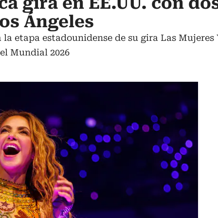
ca gira en EE.UU. con do
os Ángeles
ia la etapa estadounidense de su gira Las Mujere
del Mundial 2026