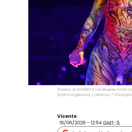
Shakira at SHAKIRA’S Las Mujeres Ya No Ll
2026 in Ingelwood, California.
/
Christoph
Vicente
16/06/2026 - 12:54
GMT-5