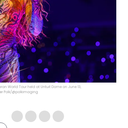
oran World Tour held at Untuit Dome on June 13,
er Polk/@polkimaging