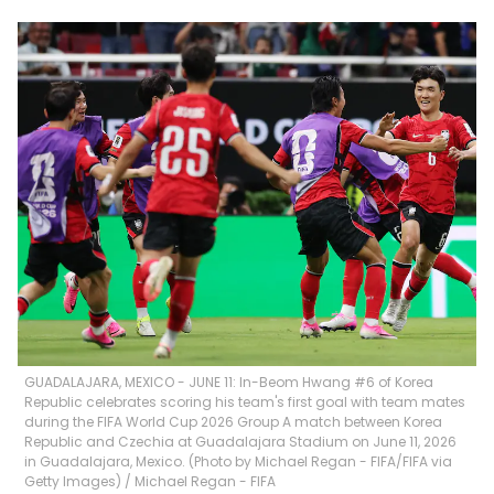
GUADALAJARA, MEXICO - JUNE 11: In-Beom Hwang #6 of Korea
Republic celebrates scoring his team's first goal with team mates
during the FIFA World Cup 2026 Group A match between Korea
Republic and Czechia at Guadalajara Stadium on June 11, 2026
in Guadalajara, Mexico. (Photo by Michael Regan - FIFA/FIFA via
Getty Images)
/
Michael Regan - FIFA