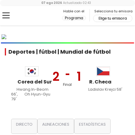
07 ago 2026
Actualizado
02:43
Hable con el
Selecciona tu emisora
Programa
Elige tu emisora
MUNDIAL
2026
Ir al especial
Deportes | fútbol | Mundial de fútbol
2
1
Corea del Sur
R. Checa
Final
Hwang In-Beom
Ladislav Krejci 58'
66',
Oh Hyun-Gyu
79'
DIRECTO
ALINEACIONES
ESTADÍSTICAS