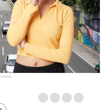
y Canva.
le