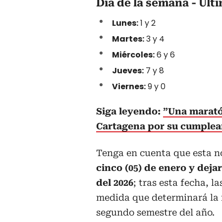
Día de la semana - Últi
Lunes:
1 y 2
Martes:
3 y 4
Miércoles:
6 y 6
Jueves:
7 y 8
Viernes:
9 y 0
Siga leyendo:
”Una maratón
Cartagena por su cumple
Tenga en cuenta que esta 
cinco (05) de enero y
dejar
del 2026
; tras esta fecha, 
medida que determinará la n
segundo semestre del año.