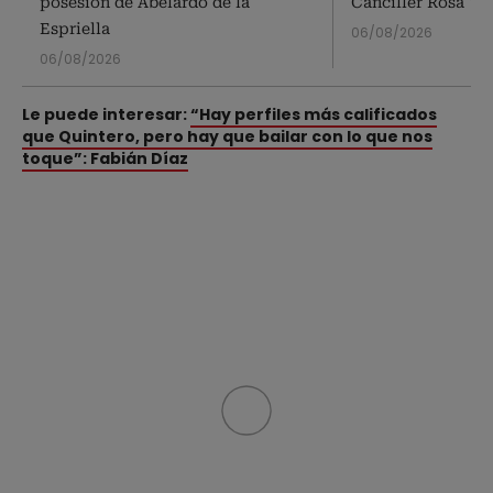
posesión de Abelardo de la
Canciller Rosa Vi
Espriella
06/08/2026
06/08/2026
Le puede interesar:
“Hay perfiles más calificados
que Quintero, pero hay que bailar con lo que nos
toque”: Fabián Díaz