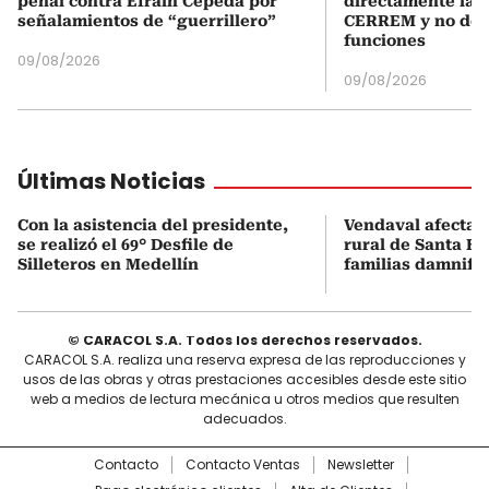
penal contra Efraín Cepeda por
directamente la P
señalamientos de “guerrillero”
CERREM y no del
funciones
09/08/2026
09/08/2026
Últimas Noticias
Con la asistencia del presidente,
Vendaval afecta 
se realizó el 69° Desfile de
rural de Santa Bá
Silleteros en Medellín
familias damnifi
© CARACOL S.A. Todos los derechos reservados.
CARACOL S.A. realiza una reserva expresa de las reproducciones y
usos de las obras y otras prestaciones accesibles desde este sitio
web a medios de lectura mecánica u otros medios que resulten
adecuados.
Contacto
Contacto Ventas
Newsletter