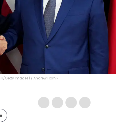
nik/Getty Images)
/
Andrew Harnik
le