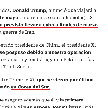
nidos,
Donald Trump
, anunció que viajará a
 de mayo
para reunirse con su homólogo, Xi
a previsto llevar a cabo a finales de marzo
a guerra de Irán.
etado presidente de China, el presidente Xi
se pospuso debido a nuestra operación
programada y tendrá lugar en Pekín los días
n Truth Social.
entre Trump y Xi,
que se vieron por última
asado
en Corea del Sur.
se aseguró además que él y
la primera
cibirán a Xi y
su esposa, Peng Liyuan,
más