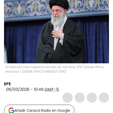
El fallecido líder supremo de Irán, Alí Jamenei. EFE/ Leader Office
Handout
/
LEADER OFFICE HANDOUT
(
EFE
)
EFE
06/03/2026 - 10:46
GMT-5
Añadir Caracol Radio en Google